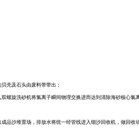
的贝壳及石头由废料带带出；
入双螺旋洗砂机将氯离子瞬间物理交换进而达到清除海砂核心氯
出成品沙堆置场，排放水将统一经管线进入细沙回收机，做回收