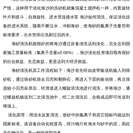
产线，这种用于淡化海沙的洗砂机就像混凝土搅拌机一样，内置旋转
叶片和抓斗，自身旋转。进水管连接水泵 海沙如何清洗，保证淡化设
备的进水系统，随着不断注水，冲刷海砂，使海砂的氯离子含量符和
标准要求，出水管排出洗刷过后的水。
海砂清洗机能很好的将海沙通过设备清洗达到淡化，完全达到国
家施工质量标准（氯离子含量≤0.06%），海沙淡化投资项目既有很好
的社会效益、生态效益，更是达到大经济效益。
海砂清洗机其工作流程如下：海沙首先经由皮带输送机输入到筛
砂机，通过筛砂机筛去贝壳和鹅卵石，再进入下层的振动筛，再次筛
选较小贝壳杂质后，经滑道进入螺旋清洗池进行清洗，并将海沙，通
过螺旋机输送到二次清洗池中，经二次清洗后，合格成品即可传送到
堆场上。
淡化原理：用淡水反复清洗，使砂中的氯离子和其它指标均能达到
国家标准。该设备自动化程度高，排污物只有海水与砂中的泥，因此
无生物污染，是一种环保型设备。