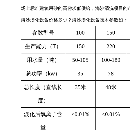
场上标准建筑用砂的高需求低供给，海沙清洗项目的
海沙淡化设备价格多少？
海沙淡化设备技术参数如下
参数型号
100
150
生产能力（
T
）
150
220
用水量（吨）
50-105
100-180
总功率（
kw
）
35
78
总长度（直线长
35
米
48
米
度）
淡化后氯离子含
<0.01%
<0.01%
量