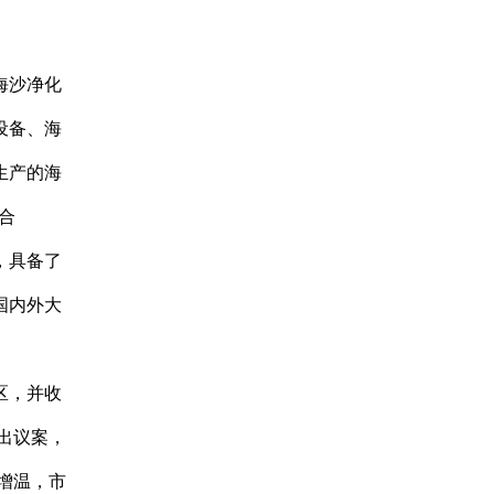
海沙净化
设备、海
生产的海
合
，具备了
国内外大
区，并收
出议案，
增温，市