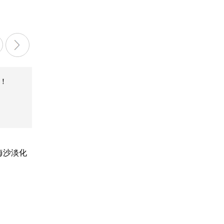
！
海沙淡化